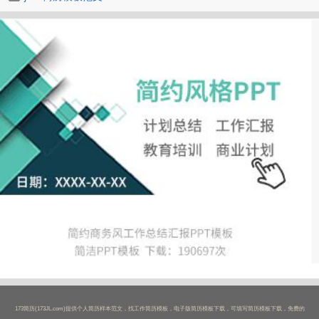
173简历(173JL.com)提供个人简历样本范文，找工作简历模板，电子版简历模板下载，可填写简历模板下载，免费的