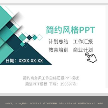
173简历(173JL.com)提供个人简历样本范文，找工作简历模板，电子版简历模板下载，可填写简历模板下载，免费的