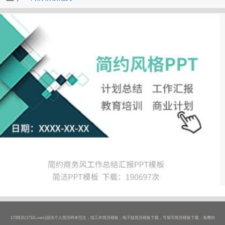
173简历(173JL.com)提供个人简历样本范文，找工作简历模板，电子版简历模板下载，可填写简历模板下载，免费的