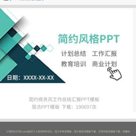
173简历(173JL.com)提供个人简历样本范文，找工作简历模板，电子版简历模板下载，可填写简历模板下载，免费的