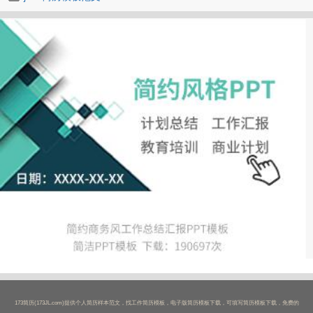
173简历(173JL.com)提供个人简历样本范文，找工作简历模板，电子版简历模板下载，可填写简历模板下载，免费的