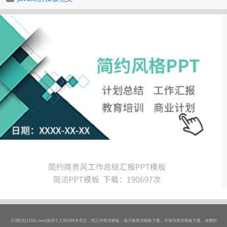
173简历(173JL.com)提供个人简历样本范文，找工作简历模板，电子版简历模板下载，可填写简历模板下载，免费的